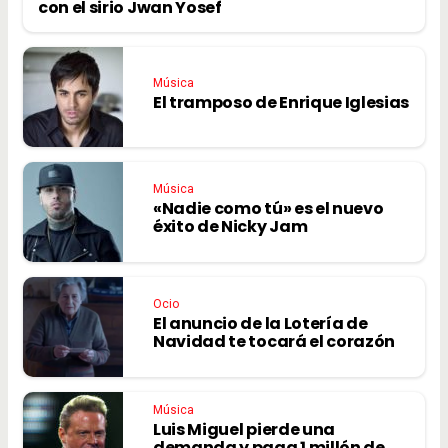
con el sirio Jwan Yosef
Música
El tramposo de Enrique Iglesias
Música
«Nadie como tú» es el nuevo
éxito de Nicky Jam
Ocio
El anuncio de la Lotería de
Navidad te tocará el corazón
Música
Luis Miguel pierde una
demanda y paga 1 millón de