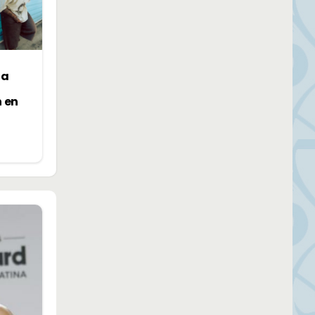
la
n en