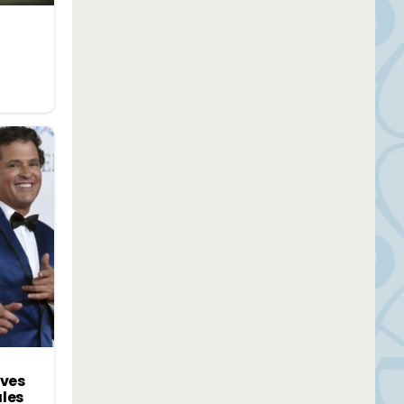
ives
ales