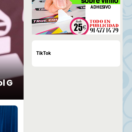
TikTok
ol G