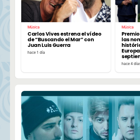
Música
Música
Carlos Vives estrena el vídeo
Premio
de “Buscando el Mar” con
las no
Juan Luis Guerra
históri
Europa,
hace 1 día
septie
hace 4 día