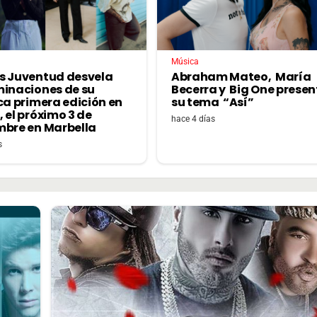
Música
s Juventud desvela
Abraham Mateo, María
minaciones de su
Becerra y Big One prese
ca primera edición en
su tema “Así”
 el próximo 3 de
hace 4 días
mbre en Marbella
s