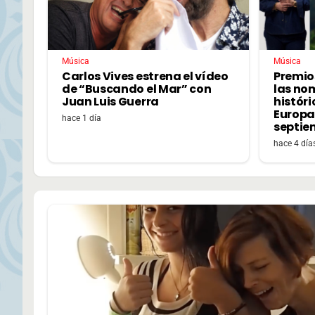
Música
Música
Carlos Vives estrena el vídeo
Premio
de “Buscando el Mar” con
las no
Juan Luis Guerra
históri
Europa,
hace 1 día
septie
hace 4 día