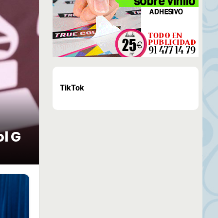
TikTok
ol G