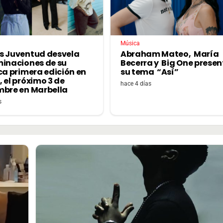
Música
s Juventud desvela
Abraham Mateo, María
minaciones de su
Becerra y Big One prese
ca primera edición en
su tema “Así”
 el próximo 3 de
hace 4 días
mbre en Marbella
s