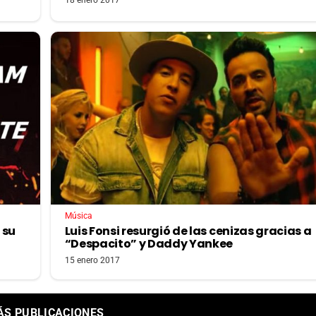
18 enero 2017
Música
 su
Luis Fonsi resurgió de las cenizas gracias a
“Despacito” y Daddy Yankee
15 enero 2017
ÁS PUBLICACIONES