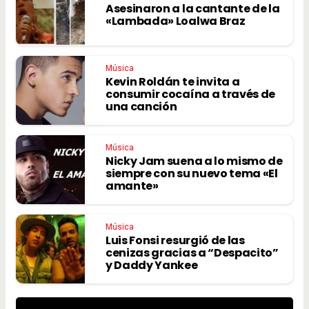
Asesinaron a la cantante de la
«Lambada» Loalwa Braz
Música
Kevin Roldán te invita a
consumir cocaína a través de
una canción
Música
Nicky Jam suena a lo mismo de
siempre con su nuevo tema «El
amante»
Música
Luis Fonsi resurgió de las
cenizas gracias a “Despacito”
y Daddy Yankee