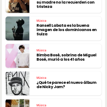
su madre no la recuerden con
tristeza
Música
Ransell Labata es la buena
imagen de los dominicanos en
Suiza
Música
Bimba Bosé, sobrina de Miguel
Bosé, murió a los 41 años
Música
¿Qué te parece el nuevo álbum
de Nicky Jam?
Música