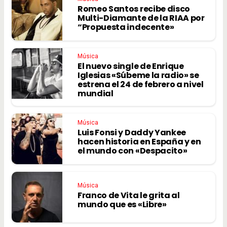
Romeo Santos recibe disco
Multi-Diamante de la RIAA por
“Propuesta indecente»
Música
El nuevo single de Enrique
Iglesias «Súbeme la radio» se
estrena el 24 de febrero a nivel
mundial
Música
Luis Fonsi y Daddy Yankee
hacen historia en España y en
el mundo con «Despacito»
Música
Franco de Vita le grita al
mundo que es «Libre»