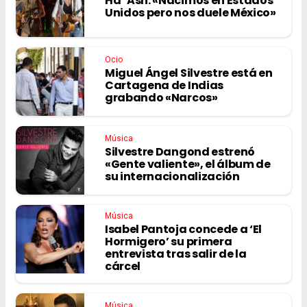
Ha*Ash: «Nacimos en Estados
Unidos pero nos duele México»
Ocio
Miguel Ángel Silvestre está en
Cartagena de Indias
grabando «Narcos»
Música
Silvestre Dangond estrenó
«Gente valiente», el álbum de
su internacionalización
Música
Isabel Pantoja concede a ‘El
Hormigero’ su primera
entrevista tras salir de la
cárcel
Música