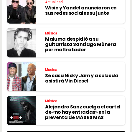
Actualidad
Wisin y Yandel anunciaron en
sus redes sociales su junte
Música
Maluma despidió a su
guitarrista Santiago Múnera
por maltratador
Música
Se casa Nicky Jam y a su boda
asistirá Vin Diesel
Música
Alejandro Sanz cuelga el cartel
de «no hay entradas» en la
preventa de MÁS ES MÁS