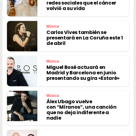
redes sociales que el cáncer
volvió a su vida
Música
Carlos Vives también se
presentará en La Coruña este 1
de abril
Música
Miguel Bosé actuará en
Madrid y Barcelona en junio
presentando su gira «Estaré»
Música
Álex Ubago vuelve
con “Míranos”, una canción
que no deja indiferente a
nadie