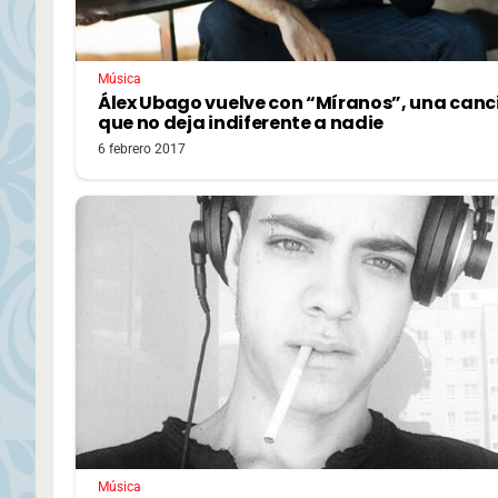
Música
Álex Ubago vuelve con “Míranos”, una canc
que no deja indiferente a nadie
6 febrero 2017
Música