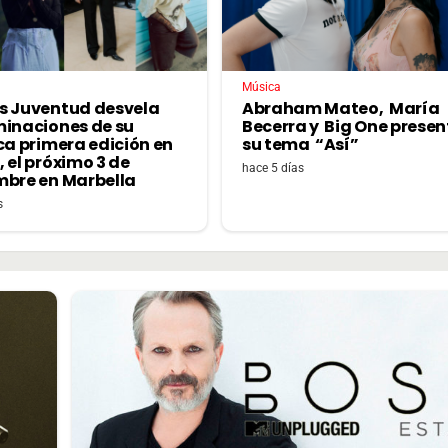
Música
s Juventud desvela
Abraham Mateo, María
minaciones de su
Becerra y Big One prese
ca primera edición en
su tema “Así”
 el próximo 3 de
hace 5 días
mbre en Marbella
s