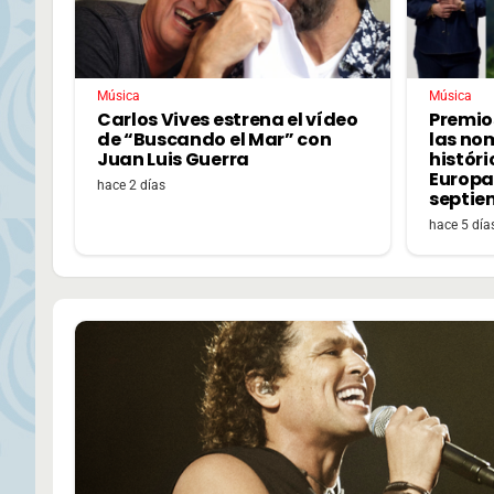
Música
Música
Carlos Vives estrena el vídeo
Premio
de “Buscando el Mar” con
las no
Juan Luis Guerra
históri
Europa,
hace 2 días
septie
hace 5 día