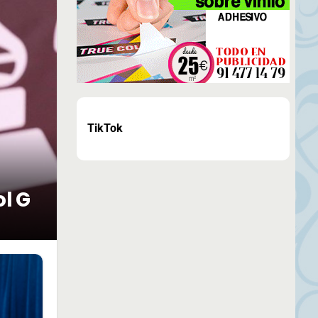
TikTok
ol G