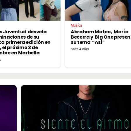
Música
s Juventud desvela
Abraham Mateo, María
minaciones de su
Becerra y Big One prese
ca primera edición en
su tema “Así”
 el próximo 3 de
hace 4 días
mbre en Marbella
s