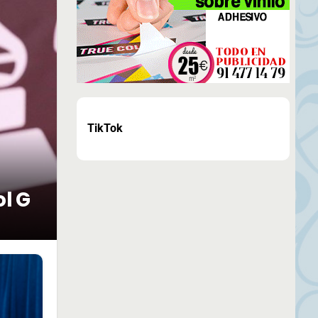
TikTok
ol G