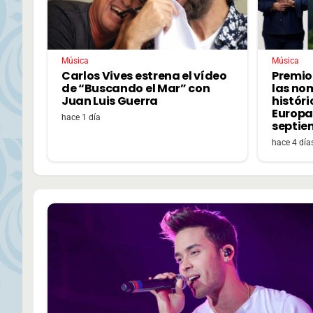
Música
Música
Carlos Vives estrena el vídeo
Premio
de “Buscando el Mar” con
las no
Juan Luis Guerra
históri
Europa,
hace 1 día
septie
hace 4 día