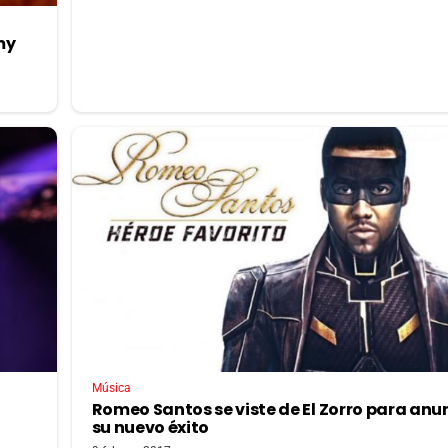
my
Música
Romeo Santos se viste de El Zorro para anu
su nuevo éxito