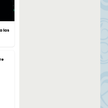
a las
re