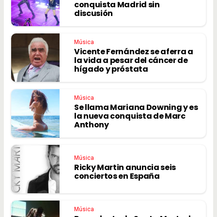
conquista Madrid sin
discusión
Música
Vicente Fernández se aferra a
la vida a pesar del cáncer de
hígado y próstata
Música
Se llama Mariana Downing y es
la nueva conquista de Marc
Anthony
Música
Ricky Martin anuncia seis
conciertos en España
Música