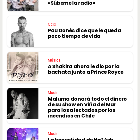
«Súbeme la radio»
Ocio
Pau Donés dice que le queda
poco tiempo de vida
Música
A Shakira ahora le dio por la
bachata junto a Prince Royce
Música
Maluma donará todo el dinero
de su show en Viña del Mar
para los afectados por los
incendios en Chile
Música
La honestidad de Ha*Ash