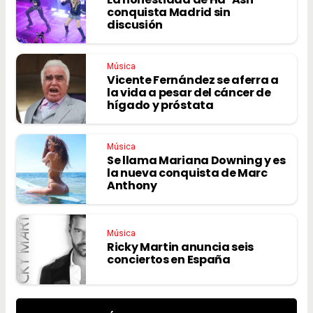
conquista Madrid sin
discusión
Música
Vicente Fernández se aferra a
la vida a pesar del cáncer de
hígado y próstata
Música
Se llama Mariana Downing y es
la nueva conquista de Marc
Anthony
Música
Ricky Martin anuncia seis
conciertos en España