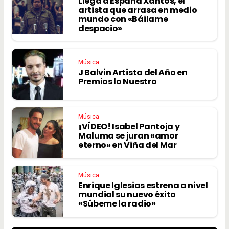
Llega a España Xantos, el
artista que arrasa en medio
mundo con «Báilame
despacio»
Música
J Balvin Artista del Año en
Premios lo Nuestro
Música
¡VÍDEO! Isabel Pantoja y
Maluma se juran «amor
eterno» en Viña del Mar
Música
Enrique Iglesias estrena a nivel
mundial su nuevo éxito
«Súbeme la radio»