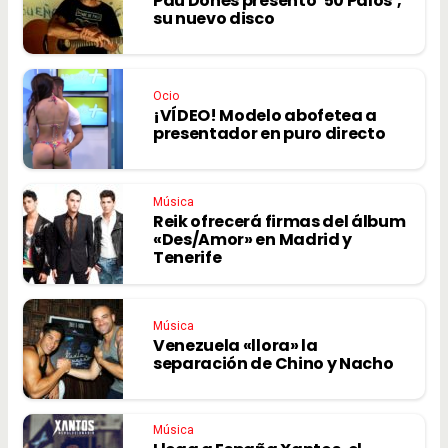
Pau Donés presentó ’50 Palos’,
su nuevo disco
Ocio
¡VÍDEO! Modelo abofetea a
presentador en puro directo
Música
Reik ofrecerá firmas del álbum
«Des/Amor» en Madrid y
Tenerife
Música
Venezuela «llora» la
separación de Chino y Nacho
Música