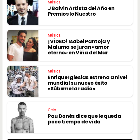
Música
J Balvin Artista del Año en
Premios lo Nuestro
Música
¡VÍDEO! Isabel Pantoja y
Maluma se juran «amor
eterno» en Viña del Mar
Música
Enrique Iglesias estrena a nivel
mundial su nuevo éxito
«Súbeme la radio»
Ocio
Pau Donés dice que le queda
poco tiempo de vida