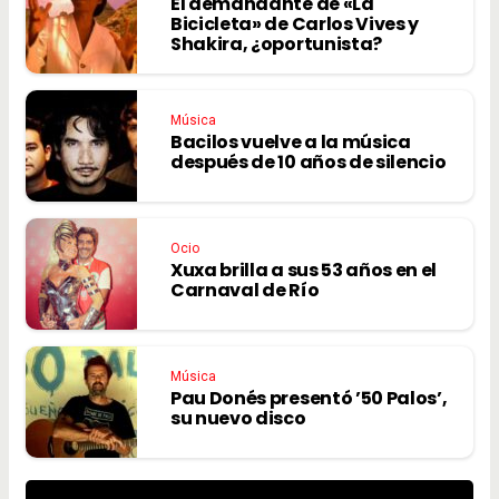
El demandante de «La
Bicicleta» de Carlos Vives y
Shakira, ¿oportunista?
Música
Bacilos vuelve a la música
después de 10 años de silencio
Ocio
Xuxa brilla a sus 53 años en el
Carnaval de Río
Música
Pau Donés presentó ’50 Palos’,
su nuevo disco