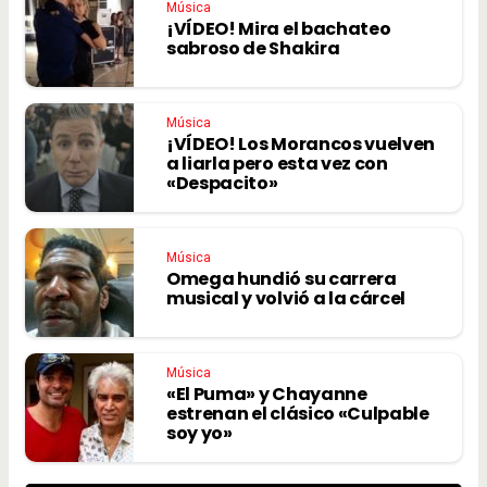
Música
¡VÍDEO! Mira el bachateo
sabroso de Shakira
Música
¡VÍDEO! Los Morancos vuelven
a liarla pero esta vez con
«Despacito»
Música
Omega hundió su carrera
musical y volvió a la cárcel
Música
«El Puma» y Chayanne
estrenan el clásico «Culpable
soy yo»