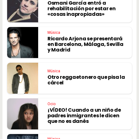
Osmani García entró a
rehabilitación por estar en
«cosas inapropiadas»
Música
Ricardo Arjona se presentará
en Barcelona, Málaga, Sevilla
y Madrid
Música
Otro reggaetonero que pisa la
cárcel
Ocio
¡VÍDEO! Cuando a un niño de
padres inmigrantes le dicen
que no es danés
Música