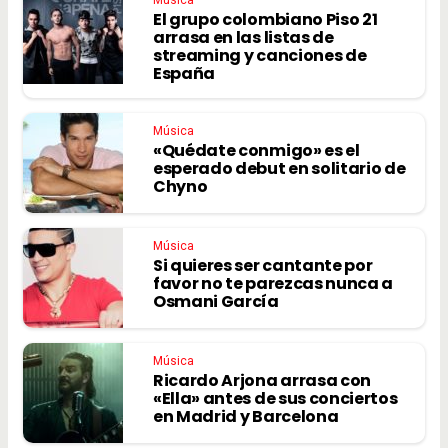
El grupo colombiano Piso 21
arrasa en las listas de
streaming y canciones de
España
Música
«Quédate conmigo» es el
esperado debut en solitario de
Chyno
Música
Si quieres ser cantante por
favor no te parezcas nunca a
Osmani García
Música
Ricardo Arjona arrasa con
«Ella» antes de sus conciertos
en Madrid y Barcelona