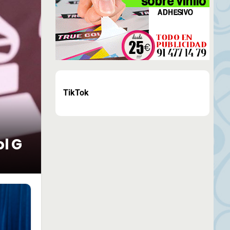
TikTok
ol G