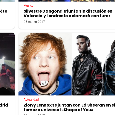
Música
xito
Silvestre Dangond triunfa sin discusión en
Valencia y Londres lo aclamará con furor
25 marzo 2017
Actualidad
drid
Zion y Lennox se juntan con Ed Sheeran en e
temazo universal «Shape of You»