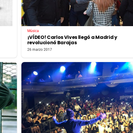
Música
¡VÍDEO! Carlos Vives llegó a Madrid y
revolucionó Barajas
26 marzo 2017