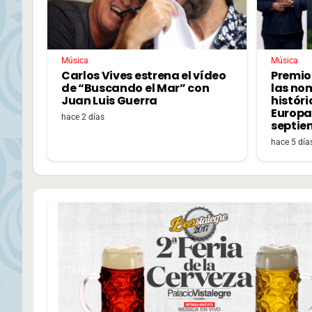
Música
Música
Carlos Vives estrena el vídeo
Premio
de “Buscando el Mar” con
las no
Juan Luis Guerra
históri
Europa,
hace 2 días
septie
hace 5 día