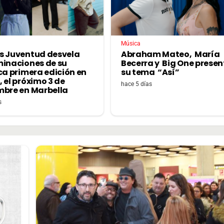
Música
s Juventud desvela
Abraham Mateo, María
minaciones de su
Becerra y Big One prese
ca primera edición en
su tema “Así”
 el próximo 3 de
hace 5 días
mbre en Marbella
s