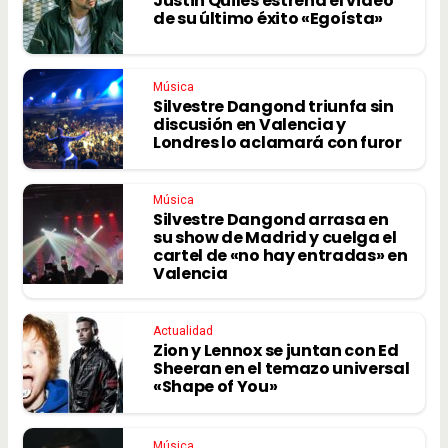
Justin Quiles estrena el vídeo
de su último éxito «Egoísta»
Música
Silvestre Dangond triunfa sin
discusión en Valencia y
Londres lo aclamará con furor
Música
Silvestre Dangond arrasa en
su show de Madrid y cuelga el
cartel de «no hay entradas» en
Valencia
Actualidad
Zion y Lennox se juntan con Ed
Sheeran en el temazo universal
«Shape of You»
Música