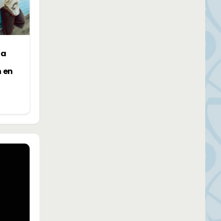
la
n en