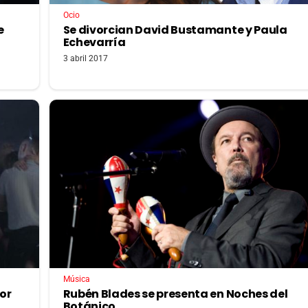
Ocio
e
Se divorcian David Bustamante y Paula
Echevarría
3 abril 2017
Música
or
Rubén Blades se presenta en Noches del
Botánico