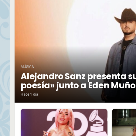
MÚSICA
Alejandro Sanz presenta su
poesía» junto a Eden Muño
Hace 1 día