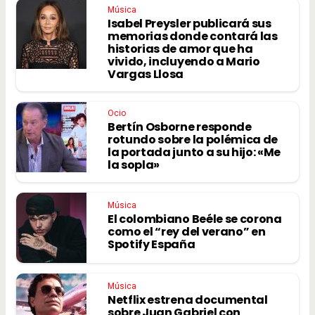
Música
Isabel Preysler publicará sus
memorias donde contará las
historias de amor que ha
vivido, incluyendo a Mario
Vargas Llosa
Ocio
Bertín Osborne responde
rotundo sobre la polémica de
la portada junto a su hijo: «Me
la sopla»
Música
El colombiano Beéle se corona
como el “rey del verano” en
Spotify España
Música
Netflix estrena documental
sobre Juan Gabriel con