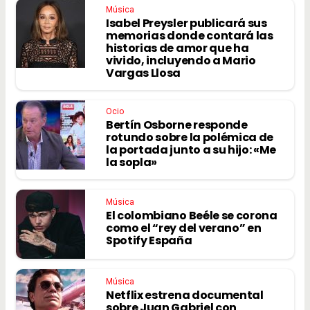
Música
Isabel Preysler publicará sus
memorias donde contará las
historias de amor que ha
vivido, incluyendo a Mario
Vargas Llosa
Ocio
Bertín Osborne responde
rotundo sobre la polémica de
la portada junto a su hijo: «Me
la sopla»
Música
El colombiano Beéle se corona
como el “rey del verano” en
Spotify España
Música
Netflix estrena documental
sobre Juan Gabriel con