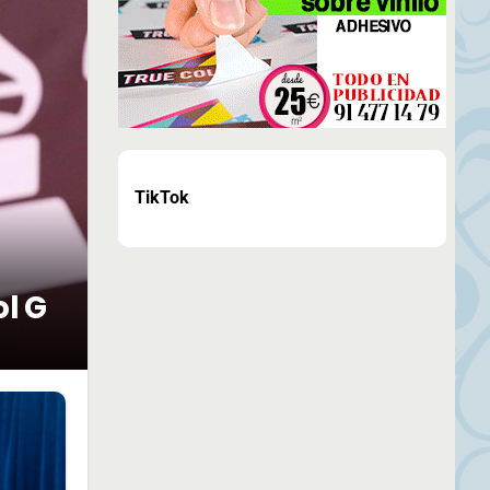
TikTok
ol G