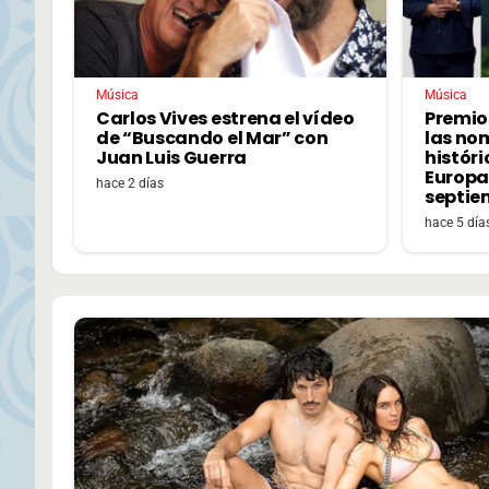
Música
Música
Carlos Vives estrena el vídeo
Premio
de “Buscando el Mar” con
las no
Juan Luis Guerra
históri
Europa,
hace 2 días
septie
hace 5 día