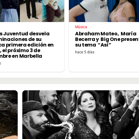
Música
s Juventud desvela
Abraham Mateo, María
minaciones de su
Becerra y Big One prese
ca primera edición en
su tema “Así”
 el próximo 3 de
hace 5 días
mbre en Marbella
s