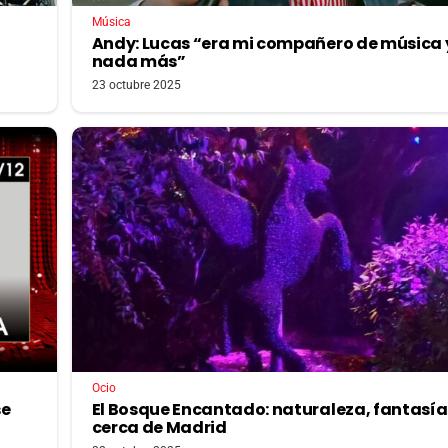
Música
Andy: Lucas “era mi compañero de música 
nada más”
23 octubre 2025
Ocio
se
El Bosque Encantado: naturaleza, fantasía 
cerca de Madrid