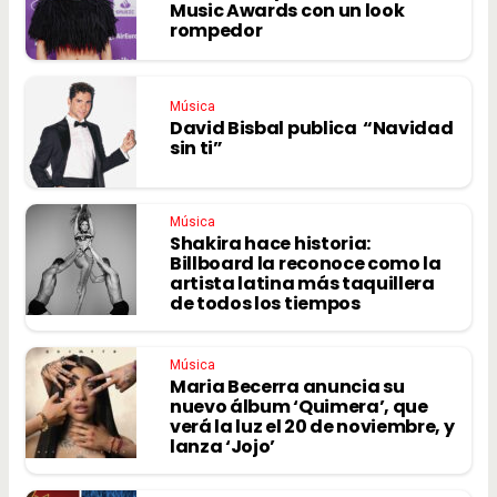
Music Awards con un look
rompedor
Música
David Bisbal publica “Navidad
sin ti”
Música
Shakira hace historia:
Billboard la reconoce como la
artista latina más taquillera
de todos los tiempos
Música
Maria Becerra anuncia su
nuevo álbum ‘Quimera’, que
verá la luz el 20 de noviembre, y
lanza ‘Jojo’