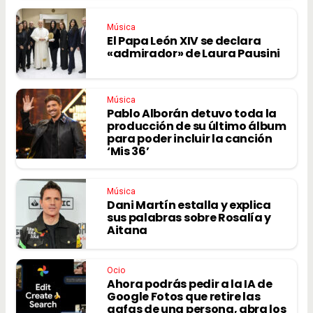
Música
El Papa León XIV se declara
«admirador» de Laura Pausini
Música
Pablo Alborán detuvo toda la
producción de su último álbum
para poder incluir la canción
‘Mis 36’
Música
Dani Martín estalla y explica
sus palabras sobre Rosalía y
Aitana
Ocio
Ahora podrás pedir a la IA de
Google Fotos que retire las
gafas de una persona, abra los