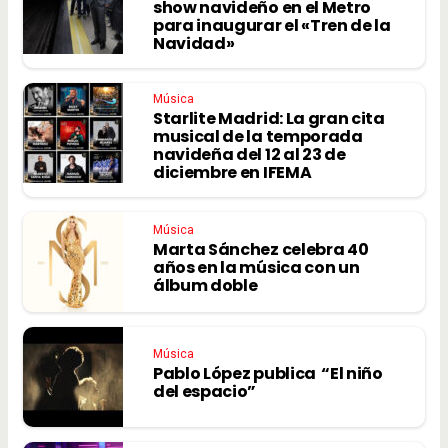
show navideño en el Metro
para inaugurar el «Tren de la
Navidad»
Música
Starlite Madrid: La gran cita
musical de la temporada
navideña del 12 al 23 de
diciembre en IFEMA
Música
Marta Sánchez celebra 40
años en la música con un
álbum doble
Música
Pablo López publica “El niño
del espacio”