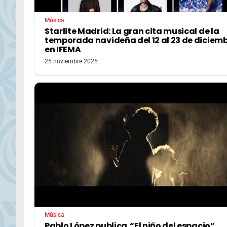
Música
Starlite Madrid: La gran cita musical de la
temporada navideña del 12 al 23 de diciem
en IFEMA
25 noviembre 2025
Música
Pablo López publica “El niño del espacio”