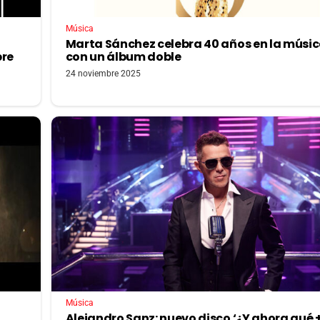
Música
Marta Sánchez celebra 40 años en la músi
bre
con un álbum doble
24 noviembre 2025
Música
Alejandro Sanz: nuevo disco ‘¿Y ahora qué 