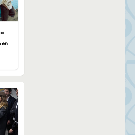
la
n en