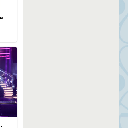
ca
+’