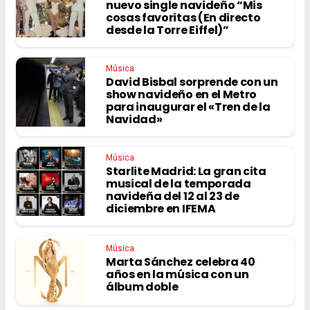
nuevo single navideño “Mis
cosas favoritas (En directo
desde la Torre Eiffel)”
Música
David Bisbal sorprende con un
show navideño en el Metro
para inaugurar el «Tren de la
Navidad»
Música
Starlite Madrid: La gran cita
musical de la temporada
navideña del 12 al 23 de
diciembre en IFEMA
Música
Marta Sánchez celebra 40
años en la música con un
álbum doble