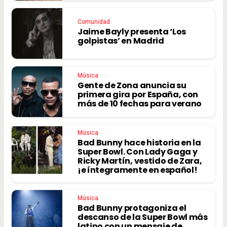
Comunidad
Jaime Bayly presenta ‘Los
golpistas’ en Madrid
Música
Gente de Zona anuncia su
primera gira por España, con
más de 10 fechas para verano
Música
Bad Bunny hace historia en la
Super Bowl. Con Lady Gaga y
Ricky Martín, vestido de Zara,
¡e íntegramente en español!
Música
Bad Bunny protagoniza el
descanso de la Super Bowl más
latino con un mensaje de