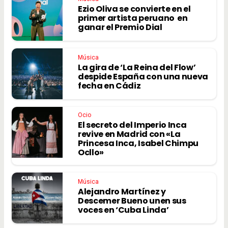
Ezio Oliva se convierte en el
primer artista peruano en
ganar el Premio Dial
Música
La gira de ‘La Reina del Flow’
despide España con una nueva
fecha en Cádiz
Ocio
El secreto del Imperio Inca
revive en Madrid con «La
Princesa Inca, Isabel Chimpu
Ocllo»
Música
Alejandro Martínez y
Descemer Bueno unen sus
voces en ‘Cuba Linda’