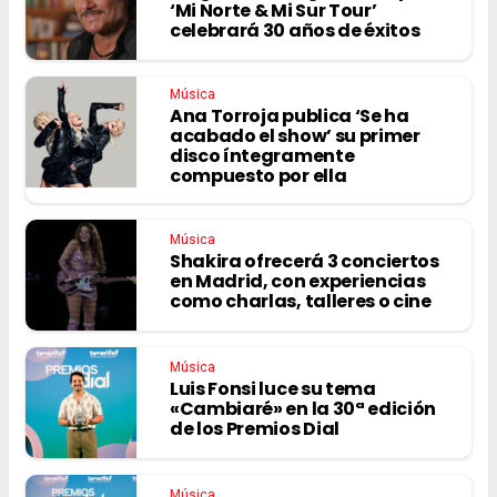
‘Mi Norte & Mi Sur Tour’
celebrará 30 años de éxitos
Música
Ana Torroja publica ‘Se ha
acabado el show’ su primer
disco íntegramente
compuesto por ella
Música
Shakira ofrecerá 3 conciertos
en Madrid, con experiencias
como charlas, talleres o cine
Música
Luis Fonsi luce su tema
«Cambiaré» en la 30ª edición
de los Premios Dial
Música