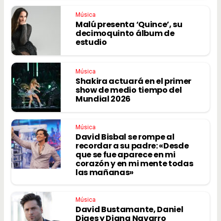
Música
Malú presenta ‘Quince’, su
decimoquinto álbum de
estudio
Música
Shakira actuará en el primer
show de medio tiempo del
Mundial 2026
Música
David Bisbal se rompe al
recordar a su padre: «Desde
que se fue aparece en mi
corazón y en mi mente todas
las mañanas»
Música
David Bustamante, Daniel
Diges y Diana Navarro