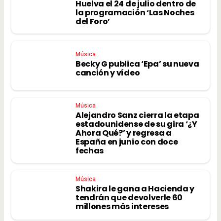
Huelva el 24 de julio dentro de
la programación ‘Las Noches
del Foro’
Música
Becky G publica ‘Epa’ su nueva
canción y vídeo
Música
Alejandro Sanz cierra la etapa
estadounidense de su gira ‘¿Y
Ahora Qué?’ y regresa a
España en junio con doce
fechas
Música
Shakira le gana a Hacienda y
tendrán que devolverle 60
millones más intereses