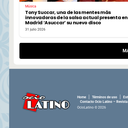
Música
Tony Succar, una de las mentes más
innovadoras de la salsa actual presenta en
Madrid ‘Asuccar’ su nuevo disco
31 julio 2026
M
Home
Términos de uso
Est
Contacto Ocio Latino – Revista
OcioLatino © 2026