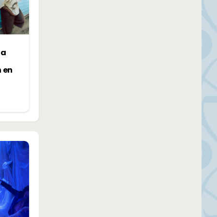
la
n en