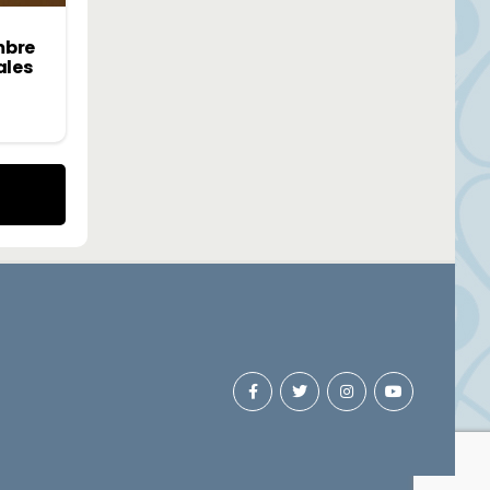
mbre
ales