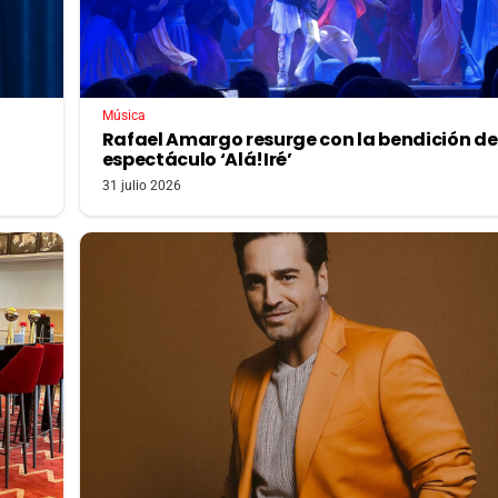
Música
Rafael Amargo resurge con la bendición de
espectáculo ‘Alá!Iré’
31 julio 2026