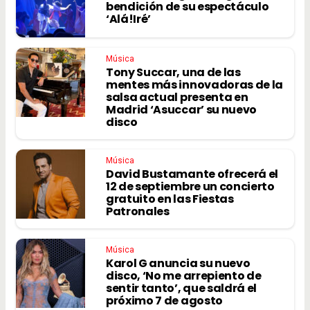
bendición de su espectáculo
‘Alá!Iré’
Música
Tony Succar, una de las
mentes más innovadoras de la
salsa actual presenta en
Madrid ‘Asuccar’ su nuevo
disco
Música
David Bustamante ofrecerá el
12 de septiembre un concierto
gratuito en las Fiestas
Patronales
Música
Karol G anuncia su nuevo
disco, ‘No me arrepiento de
sentir tanto’, que saldrá el
próximo 7 de agosto