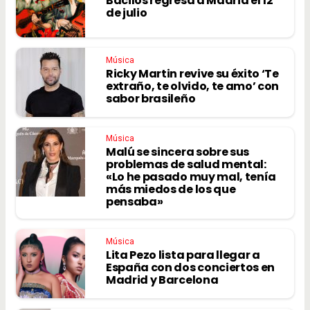
Bacilos regresa a Madrid el 12
de julio
Música
Ricky Martin revive su éxito ‘Te
extraño, te olvido, te amo’ con
sabor brasileño
Música
Malú se sincera sobre sus
problemas de salud mental:
«Lo he pasado muy mal, tenía
más miedos de los que
pensaba»
Música
Lita Pezo lista para llegar a
España con dos conciertos en
Madrid y Barcelona