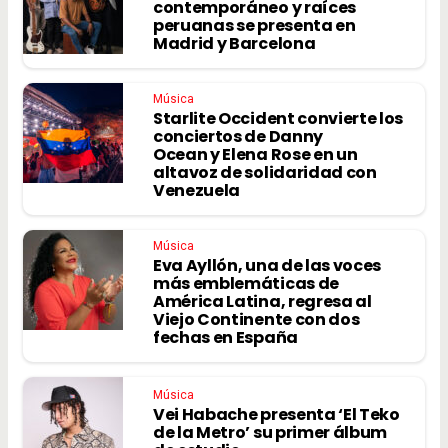
contemporáneo y raíces
peruanas se presenta en
Madrid y Barcelona
Música
Starlite Occident convierte los
conciertos de Danny
Ocean y Elena Rose en un
altavoz de solidaridad con
Venezuela
Música
Eva Ayllón, una de las voces
más emblemáticas de
América Latina, regresa al
Viejo Continente con dos
fechas en España
Música
Vei Habache presenta ‘El Teko
de la Metro’ su primer álbum