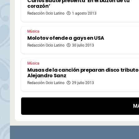
Carlos Baute presenta ‘En el buzón de tu
corazón’
Redacción Ocio Latino
1 agosto 2013
Música
Molotov ofende a gays en USA
Redacción Ocio Latino
30 julio 2013
Música
Musas de la canción preparan disco tributo
Alejandro Sanz
Redacción Ocio Latino
29 julio 2013
M