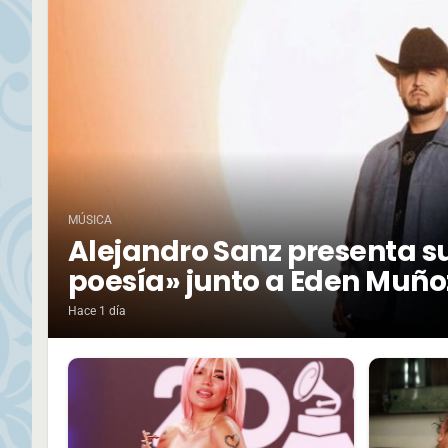
MÚSICA
Alejandro Sanz presenta su
poesía» junto a Eden Muño
Hace 1 día