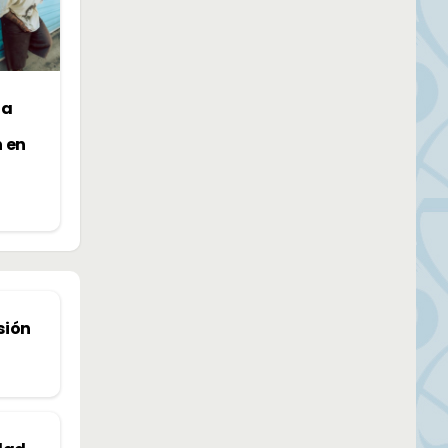
la
n en
sión