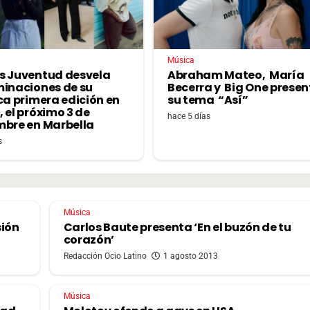
Música
s Juventud desvela
Abraham Mateo, María
minaciones de su
Becerra y Big One prese
ca primera edición en
su tema “Así”
 el próximo 3 de
hace 5 días
mbre en Marbella
s
Música
sión
Carlos Baute presenta ‘En el buzón de tu
corazón’
Redacción Ocio Latino
1 agosto 2013
Música