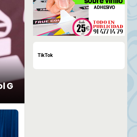
TikTok
ol G