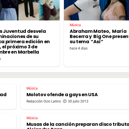
Música
s Juventud desvela
Abraham Mateo, María
minaciones de su
Becerra y Big One prese
ca primera edición en
su tema “Así”
 el próximo 3 de
hace 4 días
mbre en Marbella
s
Música
dad
Molotov ofende a gays en USA
Redacción Ocio Latino
30 julio 2013
Música
Musas de la canción preparan disco tributo