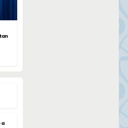
ntan
 a