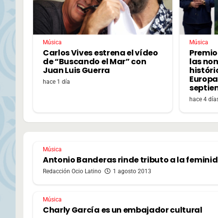
Música
Música
Carlos Vives estrena el vídeo
Premio
de “Buscando el Mar” con
las no
Juan Luis Guerra
históri
Europa,
hace 1 día
septie
hace 4 día
Música
Antonio Banderas rinde tributo a la femini
Redacción Ocio Latino
1 agosto 2013
Música
Charly García es un embajador cultural