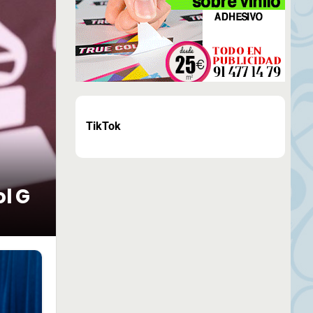
TikTok
ol G