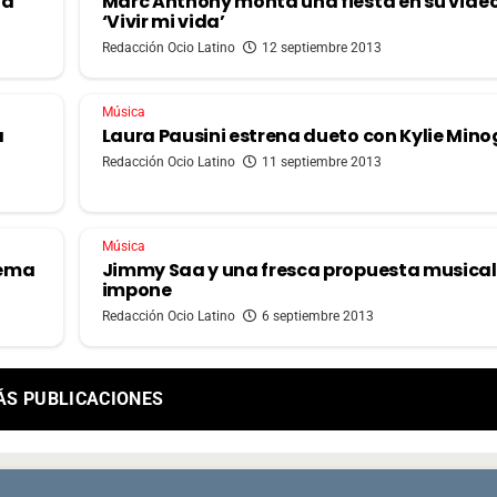
la
Marc Anthony monta una fiesta en su víde
‘Vivir mi vida’
Redacción Ocio Latino
12 septiembre 2013
Música
a
Laura Pausini estrena dueto con Kylie Min
Redacción Ocio Latino
11 septiembre 2013
Música
tema
Jimmy Saa y una fresca propuesta musical
impone
Redacción Ocio Latino
6 septiembre 2013
ÁS PUBLICACIONES