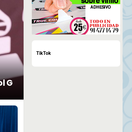
TikTok
ol G