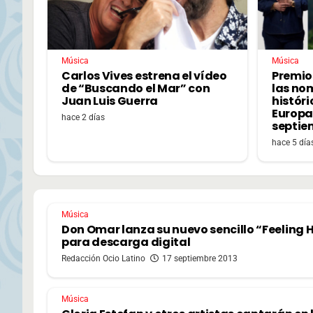
Música
Música
Carlos Vives estrena el vídeo
Premio
de “Buscando el Mar” con
las no
Juan Luis Guerra
históri
Europa,
hace 2 días
septie
hace 5 día
Música
Don Omar lanza su nuevo sencillo “Feeling 
para descarga digital
Redacción Ocio Latino
17 septiembre 2013
Música