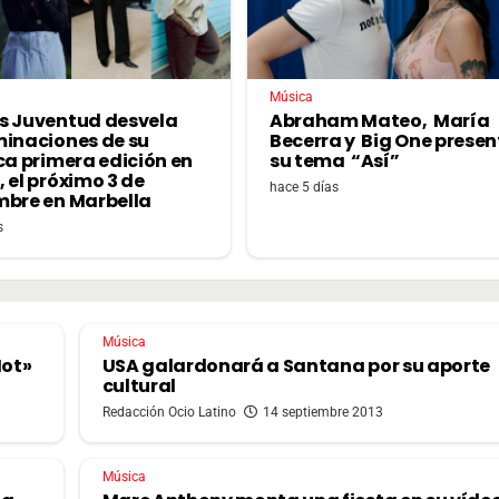
Música
s Juventud desvela
Abraham Mateo, María
minaciones de su
Becerra y Big One prese
ca primera edición en
su tema “Así”
 el próximo 3 de
hace 5 días
mbre en Marbella
s
Música
Hot»
USA galardonará a Santana por su aporte
cultural
Redacción Ocio Latino
14 septiembre 2013
Música