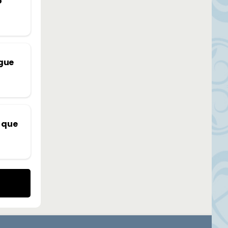
o
ogue
 que