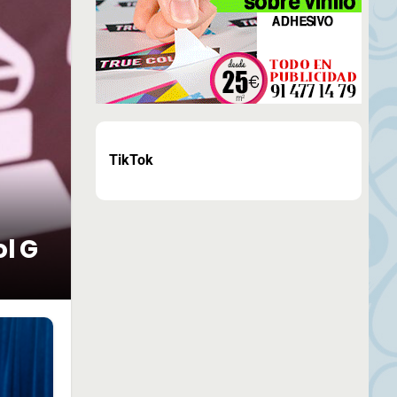
TikTok
ol G