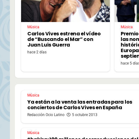
Música
Música
Carlos Vives estrena el vídeo
Premio
de “Buscando el Mar” con
las no
Juan Luis Guerra
históri
Europa,
hace 2 días
septie
hace 5 día
Música
Ya están a la venta las entradas para los
conciertos de Carlos Vives en España
Redacción Ocio Latino
5 octubre 2013
Música