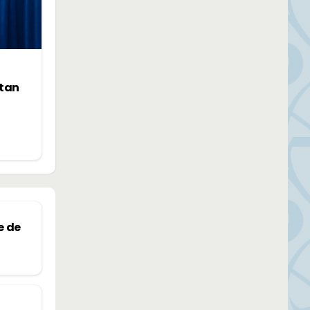
ntan
e de