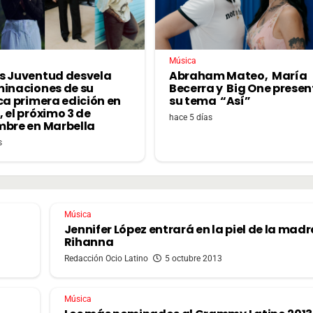
Música
s Juventud desvela
Abraham Mateo, María
minaciones de su
Becerra y Big One prese
ca primera edición en
su tema “Así”
 el próximo 3 de
hace 5 días
mbre en Marbella
s
Música
Jennifer López entrará en la piel de la madr
Rihanna
Redacción Ocio Latino
5 octubre 2013
Música