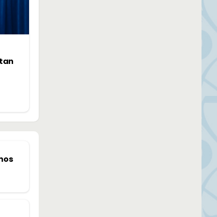
ntan
tmos