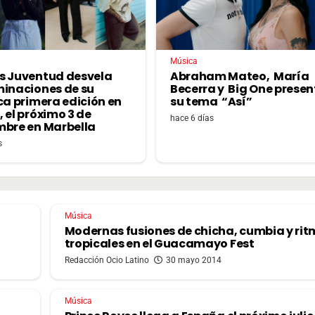
Música
s Juventud desvela
Abraham Mateo, María
minaciones de su
Becerra y Big One prese
ca primera edición en
su tema “Así”
 el próximo 3 de
hace 6 días
mbre en Marbella
s
Música
Modernas fusiones de chicha, cumbia y ri
tropicales en el Guacamayo Fest
Redacción Ocio Latino
30 mayo 2014
Música