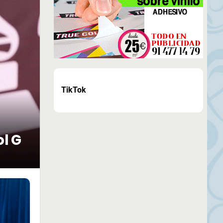
TikTok
ol G