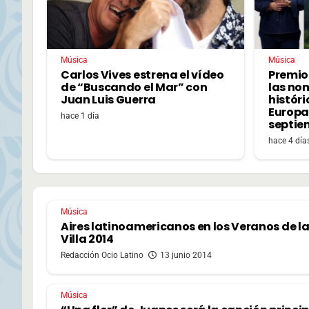
Música
Música
Carlos Vives estrena el vídeo
Premio
de “Buscando el Mar” con
las no
Juan Luis Guerra
históri
Europa,
hace 1 día
septie
hace 4 día
Música
Aires latinoamericanos en los Veranos de l
Villa 2014
Redacción Ocio Latino
13 junio 2014
Música