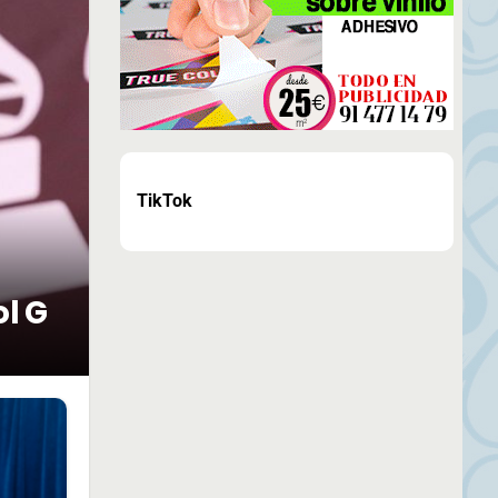
TikTok
ol G