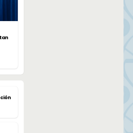
ntan
nción