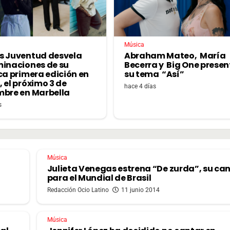
Música
s Juventud desvela
Abraham Mateo, María
minaciones de su
Becerra y Big One prese
ca primera edición en
su tema “Así”
 el próximo 3 de
hace 4 días
mbre en Marbella
s
Música
a
Julieta Venegas estrena “De zurda”, su ca
para el Mundial de Brasil
Redacción Ocio Latino
11 junio 2014
Música