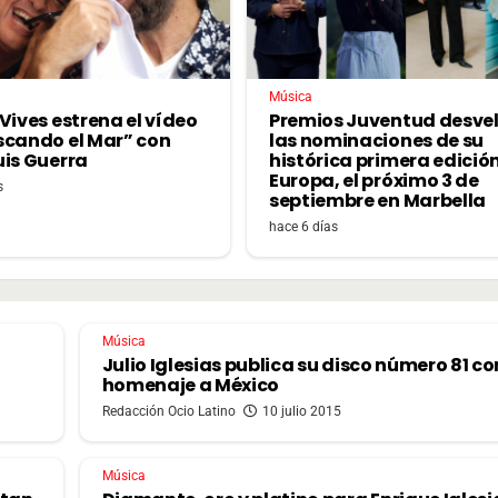
Música
Vives estrena el vídeo
Premios Juventud desve
scando el Mar” con
las nominaciones de su
uis Guerra
histórica primera edició
Europa, el próximo 3 de
s
septiembre en Marbella
hace 6 días
Música
Julio Iglesias publica su disco número 81 co
homenaje a México
Redacción Ocio Latino
10 julio 2015
Música