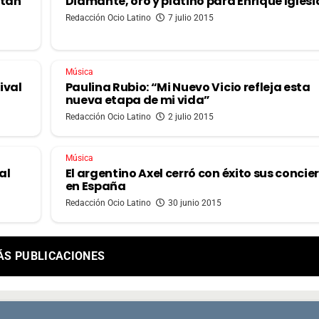
ntan
Diamante, oro y platino para Enrique Iglesi
Redacción Ocio Latino
7 julio 2015
Música
ival
Paulina Rubio: “Mi Nuevo Vicio refleja esta
nueva etapa de mi vida”
Redacción Ocio Latino
2 julio 2015
Música
al
El argentino Axel cerró con éxito sus concie
en España
Redacción Ocio Latino
30 junio 2015
ÁS PUBLICACIONES