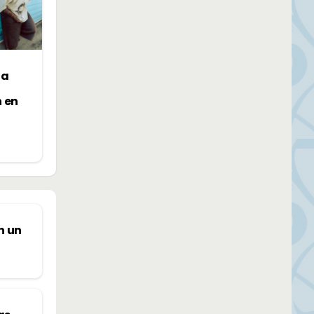
la
n en
n un