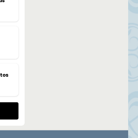
as
rtos