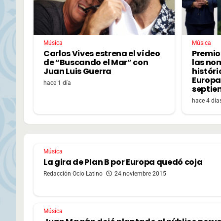
Música
Música
Carlos Vives estrena el vídeo
Premio
de “Buscando el Mar” con
las no
Juan Luis Guerra
históri
Europa,
hace 1 día
septie
hace 4 día
Música
La gira de Plan B por Europa quedó coja
Redacción Ocio Latino
24 noviembre 2015
Música