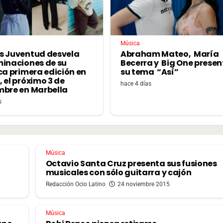
Música
s Juventud desvela
Abraham Mateo, María
minaciones de su
Becerra y Big One prese
ca primera edición en
su tema “Así”
 el próximo 3 de
hace 4 días
mbre en Marbella
s
Música
Octavio Santa Cruz presenta sus fusiones
musicales con sólo guitarra y cajón
Redacción Ocio Latino
24 noviembre 2015
Música