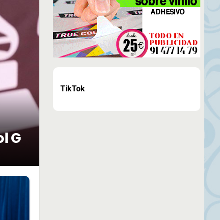
TikTok
ol G