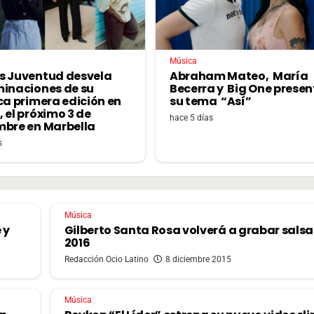
Música
s Juventud desvela
Abraham Mateo, María
minaciones de su
Becerra y Big One prese
ca primera edición en
su tema “Así”
 el próximo 3 de
hace 5 días
mbre en Marbella
s
Música
 y
Gilberto Santa Rosa volverá a grabar salsa
2016
Redacción Ocio Latino
8 diciembre 2015
Música