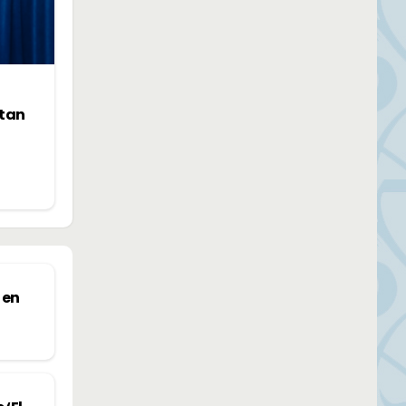
ntan
 en