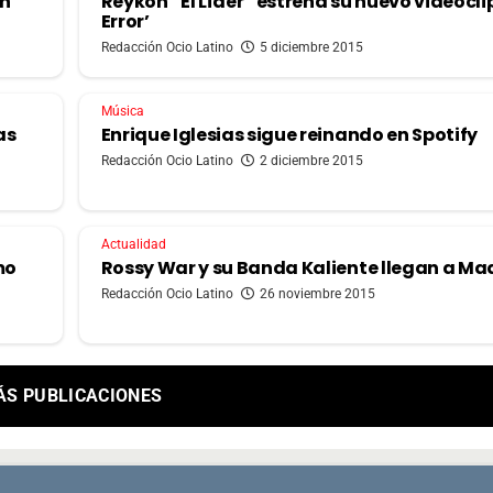
en
Reykon “El Líder” estrena su nuevo videoclip
Error’
Redacción Ocio Latino
5 diciembre 2015
Música
as
Enrique Iglesias sigue reinando en Spotify
Redacción Ocio Latino
2 diciembre 2015
Actualidad
mo
Rossy War y su Banda Kaliente llegan a Ma
Redacción Ocio Latino
26 noviembre 2015
ÁS PUBLICACIONES