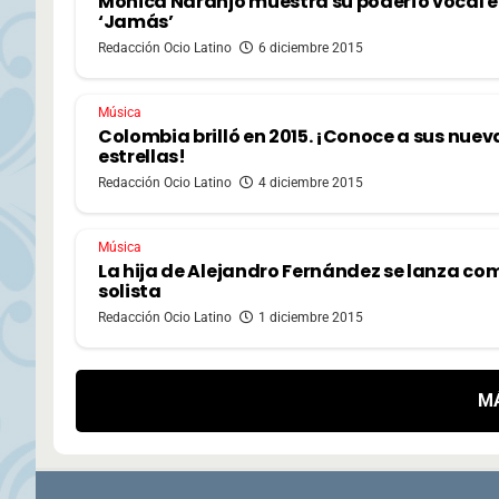
Mónica Naranjo muestra su poderío vocal 
‘Jamás’
Redacción Ocio Latino
6 diciembre 2015
Música
Colombia brilló en 2015. ¡Conoce a sus nuev
estrellas!
Redacción Ocio Latino
4 diciembre 2015
Música
La hija de Alejandro Fernández se lanza co
solista
Redacción Ocio Latino
1 diciembre 2015
M