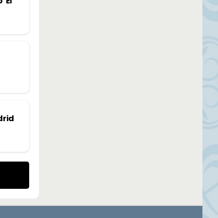
 ‘El
drid