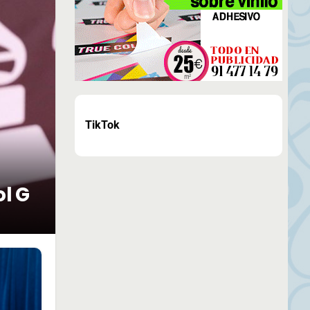
TikTok
ol G