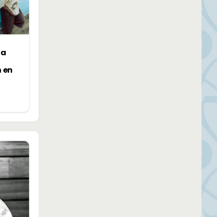
la
n en