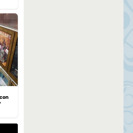
 con
»