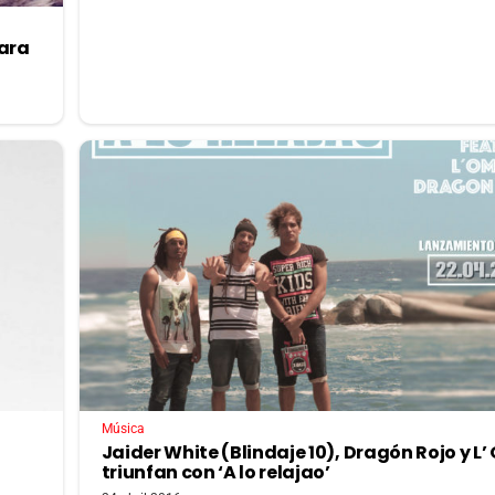
para
Música
Jaider White (Blindaje 10), Dragón Rojo y L’
triunfan con ‘A lo relajao’