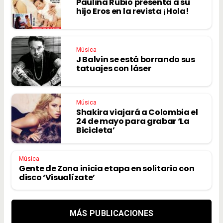
Paulina Rubio presenta a su
hijo Eros en la revista ¡Hola!
Música
J Balvin se está borrando sus
tatuajes con láser
Música
Shakira viajará a Colombia el
24 de mayo para grabar ‘La
Bicicleta’
Música
Gente de Zona inicia etapa en solitario con
disco ‘Visualízate’
MÁS PUBLICACIONES