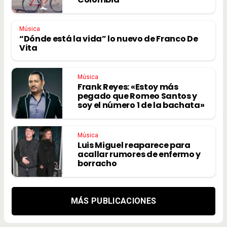
Música
“Dónde está la vida” lo nuevo de Franco De
Vita
Música
Frank Reyes: «Estoy más
pegado que Romeo Santos y
soy el número 1 de la bachata»
Música
Luis Miguel reaparece para
acallar rumores de enfermo y
borracho
MÁS PUBLICACIONES