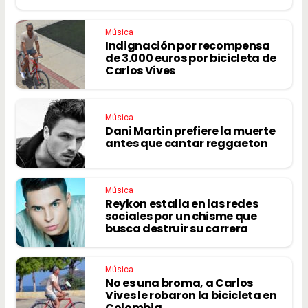
Música
Indignación por recompensa
de 3.000 euros por bicicleta de
Carlos Vives
Música
Dani Martin prefiere la muerte
antes que cantar reggaeton
Música
Reykon estalla en las redes
sociales por un chisme que
busca destruir su carrera
Música
No es una broma, a Carlos
Vives le robaron la bicicleta en
Colombia