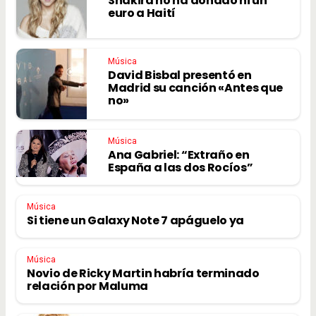
Shakira no ha donado ni un
euro a Haití
Música
David Bisbal presentó en
Madrid su canción «Antes que
no»
Música
Ana Gabriel: “Extraño en
España a las dos Rocíos”
Música
Si tiene un Galaxy Note 7 apáguelo ya
Música
Novio de Ricky Martin habría terminado
relación por Maluma