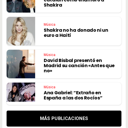
Shakira
Música
Shakira no ha donado ni un
euro a Haití
Música
David Bisbal presentó en
Madrid su canción «Antes que
no»
Música
Ana Gabriel: “Extraño en
España a las dos Rocíos”
MÁS PUBLICACIONES