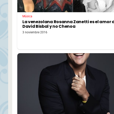
Música
La venezolana Rosanna Zanetti es el amor 
David Bisbal y no Chenoa
3 noviembre 2016