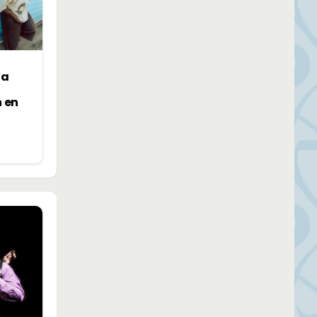
la
n en