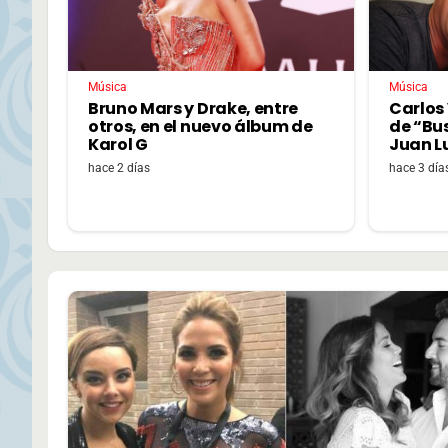
Música
Música
Bruno Mars y Drake, entre
Carlos 
otros, en el nuevo álbum de
de “Bu
Karol G
Juan L
hace 2 días
hace 3 día